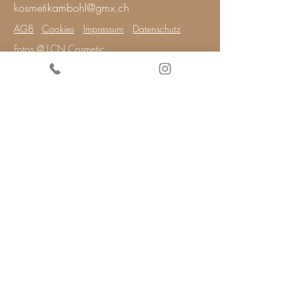
kosmetikambohl@gmx.ch
AGB
Cookies
Impressum
Datenschutz
Fotos @ LCN Cosmetic
Fotos @ MaluWilz
Fotos @ QMS
V - NISSG
© 2024 Kosmetik am Bohl Erstellt