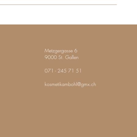
Metzgergasse 6
9000 St. Gallen
071 - 245 71 51
kosmetikambohl@gmx.ch