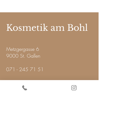
Kosmetik am Bohl
Metzgergasse 6
9000 St. Gallen
071 - 245 71 51
kosmetikambohl@gmx.ch
AGB
Cookies
Impressum
Datenschutz
Fotos @ LCN Cosmetic
Fotos @ MaluWilz
Fotos @ QMS