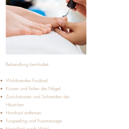
Behandlung beinhaltet:
Wohltuendes Fussbad
Kürzen und Feilen der Nägel
Zurückstossen und Schneiden der
Häutchen
Hornhaut entfernen
Fusspeeling und Fussmassage
Nagellack nach Wahl