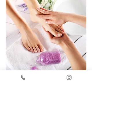
Behandlung beinhaltet:
Die sanfte
Drucktechnik stimuliert die
Reflexpunkte
Verbesserung der Durchblutung
Wohltuende und entspannende