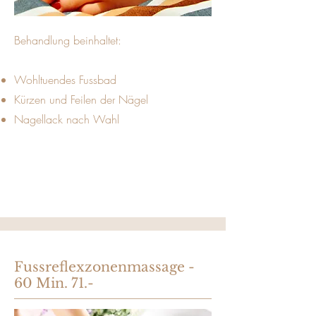
Behandlung beinhaltet:
Wohltuendes Fussbad
Kürzen und Feilen der Nägel
Nagellack nach Wahl
Fussreflexzonenmassage -
60 Min. 71.-