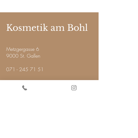
Kosmetik am Bohl
Metzgergasse 6
9000 St. Gallen
071 - 245 71 51
kosmetikambohl@gmx.ch
AGB
Cookies
Impressum
Datenschutz
Fotos @ LCN Cosmetic
Fotos @ MaluWilz
Fotos @ QMS