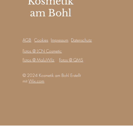
Kosmetik
am Bohl
AGB
Cookies
Impressum
Datenschutz
Fotos @ LCN Cosmetic
Fotos @ MaluWilz
Fotos @ QMS
© 2024 Kosmetik am Bohl Erstellt
mit
Wix.com